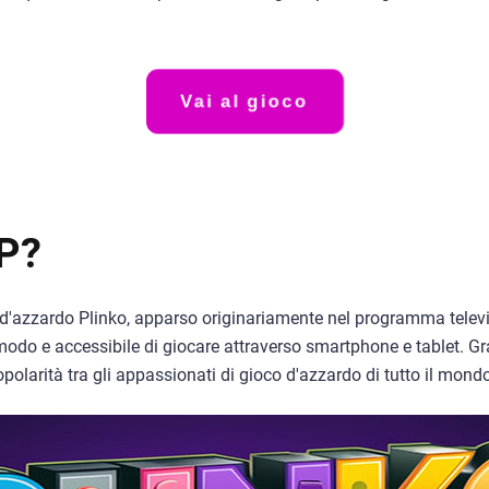
Vai al gioco
PP?
'azzardo Plinko, apparso originariamente nel programma televisivo
 e accessibile di giocare attraverso smartphone e tablet. Grazi
larità tra gli appassionati di gioco d'azzardo di tutto il mondo