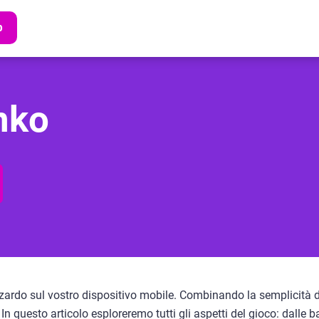
p
nko
rdo sul vostro dispositivo mobile. Combinando la semplicità de
In questo articolo esploreremo tutti gli aspetti del gioco: dalle ba