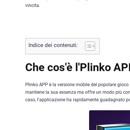
vincita.
Indice dei contenuti:
Che cos'è l'Plinko A
Plinko APP è la versione mobile del popolare gioco d
mantiene la sua essenza ma offre un modo più comodo
caso, l'applicazione ha rapidamente guadagnato popo