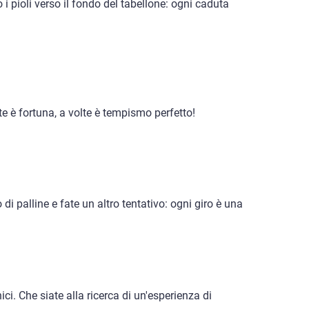
i pioli verso il fondo del tabellone: ogni caduta
lte è fortuna, a volte è tempismo perfetto!
 di palline e fate un altro tentativo: ogni giro è una
ci. Che siate alla ricerca di un'esperienza di