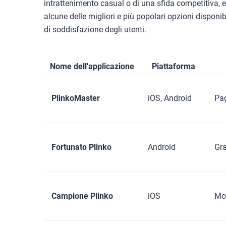
intrattenimento casual o di una sfida competitiva, e
alcune delle migliori e più popolari opzioni disponib
di soddisfazione degli utenti.
Nome dell'applicazione
Piattaforma
PlinkoMaster
iOS, Android
Pag
Fortunato Plinko
Android
Gra
Campione Plinko
iOS
Mod