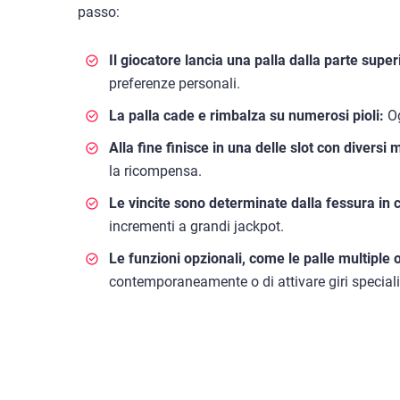
passo:
Il giocatore lancia una palla dalla parte supe
preferenze personali.
La palla cade e rimbalza su numerosi pioli:
Og
Alla fine finisce in una delle slot con diversi 
la ricompensa.
Le vincite sono determinate dalla fessura in cu
incrementi a grandi jackpot.
Le funzioni opzionali, come le palle multiple o
contemporaneamente o di attivare giri special