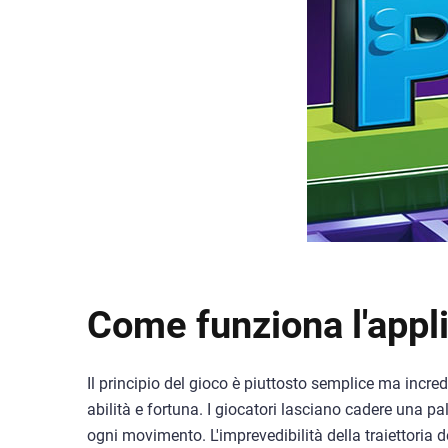
Come funziona l'appli
Il principio del gioco è piuttosto semplice ma incre
abilità e fortuna. I giocatori lasciano cadere una pal
ogni movimento. L'imprevedibilità della traiettoria