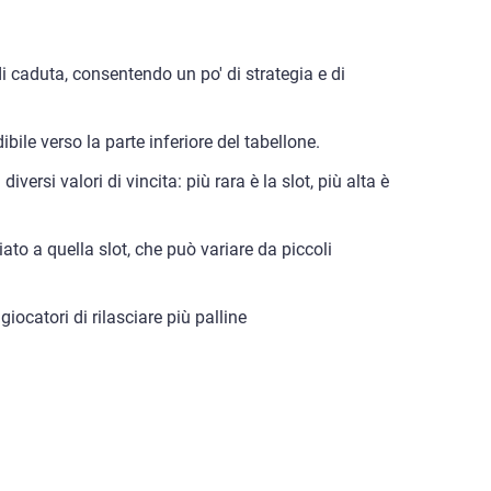
di caduta, consentendo un po' di strategia e di
ile verso la parte inferiore del tabellone.
ersi valori di vincita: più rara è la slot, più alta è
ato a quella slot, che può variare da piccoli
iocatori di rilasciare più palline