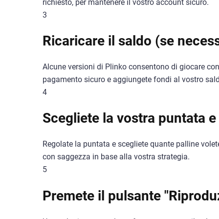
richiesto, per mantenere il vostro account sicuro.
3
Ricaricare il saldo (se neces
Alcune versioni di Plinko consentono di giocare con 
pagamento sicuro e aggiungete fondi al vostro saldo
4
Scegliete la vostra puntata e 
Regolate la puntata e scegliete quante palline vole
con saggezza in base alla vostra strategia.
5
Premete il pulsante "Riproduz