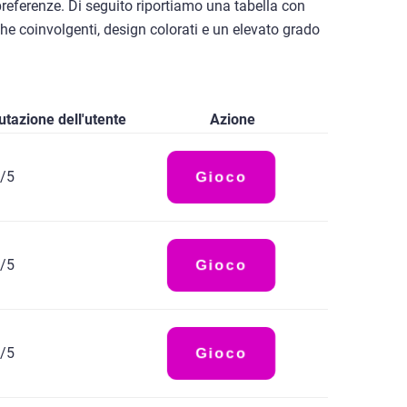
preferenze. Di seguito riportiamo una tabella con
che coinvolgenti, design colorati e un elevato grado
utazione dell'utente
Azione
8/5
Gioco
6/5
Gioco
7/5
Gioco